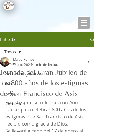
Entrada
Todas
Mauu Ramos
Todas
7 sept 2024
1 min de lectura
Jornada del Gran Jubileo de
Piórem misjonarza
los 800 años de los estigmas
Avisos
de San Francisco de Asís
Eventos
En este año  se celebrará un Año 
Formación
Jubilar para celebrar 800 años de los 
estigmas que San Francisco de Asís 
recibió como gracia de Dios.
Se llevará a cabo del 17 de enero al 