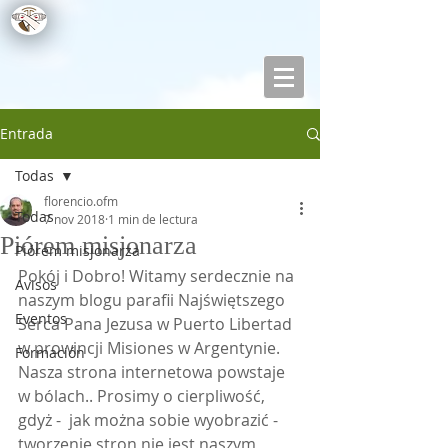
Entrada
Todas
florencio.ofm
Todas
7 nov 2018
1 min de lectura
Piórem misjonarza
Piórem misjonarza
Pokój i Dobro! Witamy serdecznie na 
Avisos
naszym blogu parafii Najświętszego 
Eventos
Serca Pana Jezusa w Puerto Libertad 
w prowincji Misiones w Argentynie. 
Formación
Nasza strona internetowa powstaje 
w bólach.. Prosimy o cierpliwość, 
gdyż -  jak można sobie wyobrazić -  
tworzenie stron nie jest naszym 