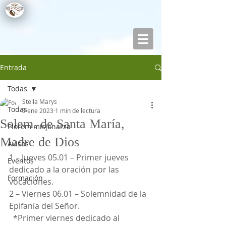
Entrada
Todas
Stella Marys
Todas
3 ene 2023
1 min de lectura
Solem. de Santa María,
Piórem misjonarza
Madre de Dios
Avisos
1 – Jueves 05.01 – Primer jueves 
Eventos
dedicado a la oración por las 
Formación
vocaciones.
2 – Viernes 06.01 – Solemnidad de la 
Epifanía del Señor.
  *Primer viernes dedicado al 