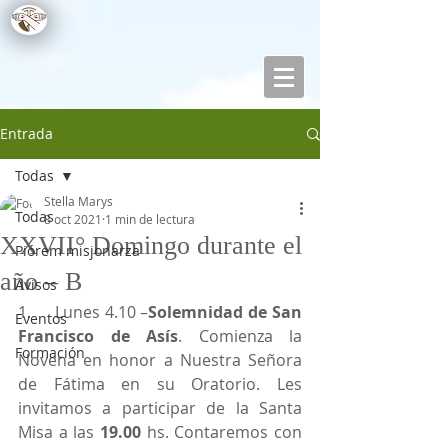
Entrada
Todas
Stella Marys
Todas
8 oct 2021
1 min de lectura
XXVII° Domingo durante el
Piórem misjonarza
año – B
Avisos
1.     Lunes 4.10 –
Solemnidad de San 
Eventos
Francisco de Asís
. Comienza la 
Formación
Novena en honor a Nuestra Señora 
de Fátima en su Oratorio. Les 
invitamos a participar de la Santa 
Misa a las 
19.00
 hs. Contaremos con 