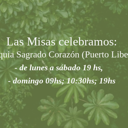
Las Misas celebramos:
quia S
agrado Coraz
ón (Puerto Libe
- de lunes a sábado 19 hs,
- domingo 09hs; 10:30hs; 19hs