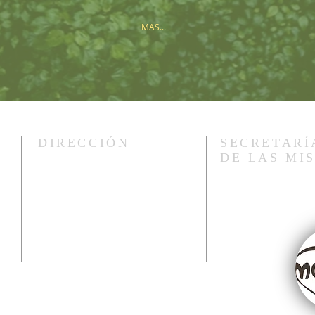
MAS...
DIRECCIÓN
SECRETARÍ
DE LAS MI
c. Córdoba 326
3374 Puerto Libertad
Misiones, Argentina
tel. +54 3757 496 164
sagradocorazon.libertad@gmail.com