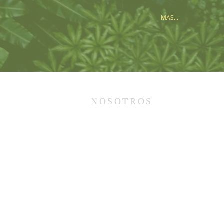
MAS...
NOSOTROS
LA COMUNIDAD DE LOS FRANCISCANOS DE LA
PROVINCIA DE LA INMACULADA CONCEPCIÓN
DE LA SANTÍSIMA VIRGEN MARÍA DE
CRACOVIA.
A CARGO DE LA PARROQUIA SAGRADO
CORAZÓN DE JESÚS EN PUERTO LIBERTAD,
DIÓCESIS PUERTO IGUAZÚ.