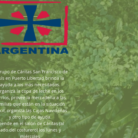
grupo de Cáritas San Francisco de
sís en Puerto Libertad brinda la
ayuda a los más necesitados.
rganiza la copa de leche en los
rrios, provee la mercadería a las
milias que están en la situación
ícil, organiza las Cajas Navideñas
y otro tipo de ayuda.
iende en el salón de Cáritas (al
lado del costurero) los lunes y
miércoles