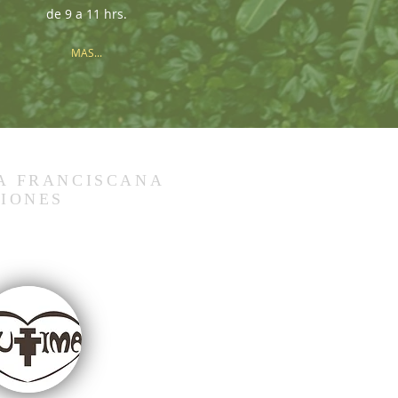
de 9 a 11 hrs.
MAS...
A FRANCISCANA
SIONES