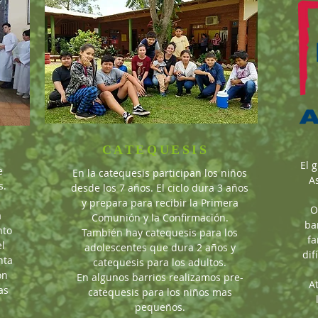
CATEQUESIS
El 
e
En la catequesis participan los niños
A
s.
desde los 7 años. El ciclo dura 3 años
y prepara para recibir la Primera
O
a
Comunión y la Confirmación.
ba
nto
También hay catequesis para los
fa
el
adolescentes que dura 2 años y
dif
nta
catequesis para los adultos.
on
En algunos barrios realizamos pre-
At
as
catequesis para los niños mas
pequeños.