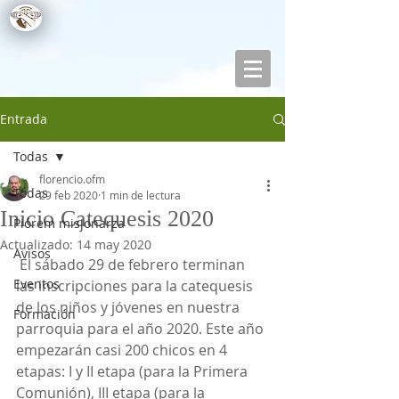
Entrada
Todas
florencio.ofm
Todas
29 feb 2020
1 min de lectura
Inicio Catequesis 2020
Piórem misjonarza
Actualizado:
14 may 2020
Avisos
 El sábado 29 de febrero terminan 
Eventos
las inscripciones para la catequesis 
de los niños y jóvenes en nuestra 
Formación
parroquia para el año 2020. Este año 
empezarán casi 200 chicos en 4 
etapas: I y II etapa (para la Primera 
Comunión), III etapa (para la 