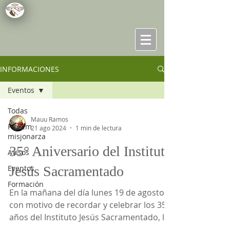
INFORMACIONES
Eventos
Todas
Mauu Ramos
Piórem
21 ago 2024
1 min de lectura
misjonarza
35° Aniversario del Instituto
Avisos
Eventos
Jesús Sacramentado
Formación
En la mañana del día lunes 19 de agosto
con motivo de recordar y celebrar los 35
años del Instituto Jesús Sacramentado, la
comunidad...