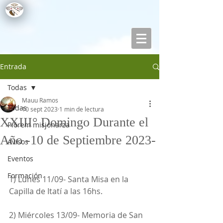
Entrada
Todas
Mauu Ramos
Todas
10 sept 2023
1 min de lectura
XXIII° Domingo Durante el
Piórem misjonarza
Año -10 de Septiembre 2023-
Avisos
Eventos
Formación
1) Lunes 11/09- Santa Misa en la 
Capilla de Itatí a las 16hs.
2) Miércoles 13/09- Memoria de San 