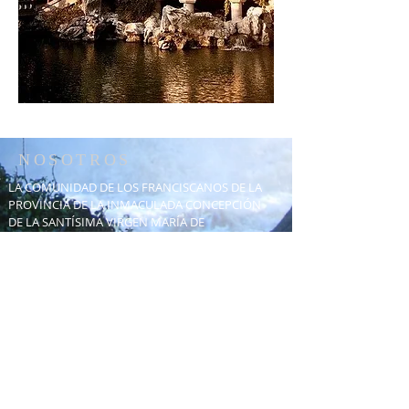
NOSOTROS
LA COMUNIDAD DE LOS FRANCISCANOS DE LA
PROVINCIA DE LA INMACULADA CONCEPCIÓN
DE LA SANTÍSIMA VIRGEN MARÍA DE
CRACOVIA.
A CARGO DE LA PARROQUIA SAGRADO
CORAZÓN DE JESÚS EN PUERTO LIBERTAD,
DIÓCESIS PUERTO IGUAZÚ.
DIRECCIÓN
c. Córdoba 326
3374 Puerto Libertad
Misiones, Argentina